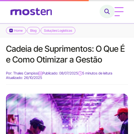
Home
Blog
Soluções Logísticas
›
›
Home
Cadeia de Suprimentos: O Que É
Conheça a Mosten
e Como Otimizar a Gestão
O que fazemos
Por:
Thales Campissi
Publicado: 08/07/2025
5 minutos de leitura
Atualizado: 26/10/2025
Cases
Carreiras
Blog