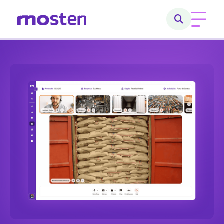
Home
Conheça a Mosten
O que fazemos
Cases
Carreiras
Blog