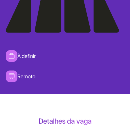
À definir
Remoto
Detalhes da vaga