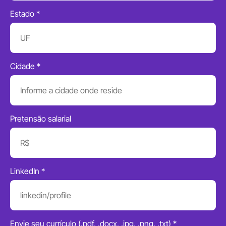
Estado *
Cidade *
Pretensão salarial
LinkedIn *
Envie seu currículo (.pdf, .docx, .jpg, .png, .txt) *