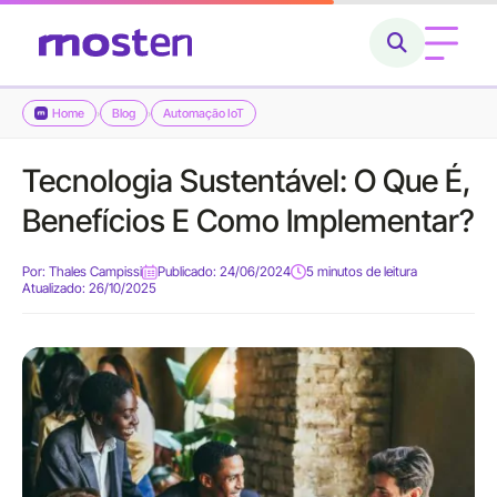
Home
Blog
Automação IoT
›
›
Home
Tecnologia Sustentável: O Que É,
Conheça a Mosten
Benefícios E Como Implementar?
O que fazemos
Por:
Thales Campissi
Publicado: 24/06/2024
5 minutos de leitura
Atualizado: 26/10/2025
Cases
Carreiras
Blog