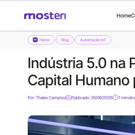
Home
C
›
›
Home
Blog
Automação IoT
Indústria 5.0 na 
Capital Humano 
Por:
Thales Campissi
Publicado: 26/06/2026
7 minutos