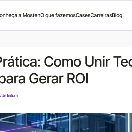
onheça a Mosten
O que fazemos
Cases
Carreiras
Blog
Prática: Como Unir Te
para Gerar ROI
 de leitura