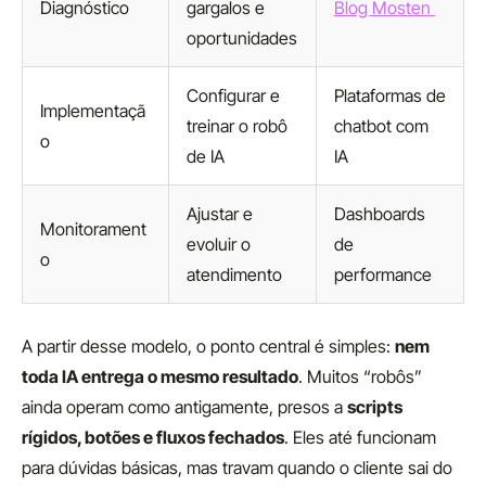
Diagnóstico
gargalos e
Blog Mosten
oportunidades
Configurar e
Plataformas de
Implementaçã
treinar o robô
chatbot com
o
de IA
IA
Ajustar e
Dashboards
Monitorament
evoluir o
de
o
atendimento
performance
A partir desse modelo, o ponto central é simples:
nem
toda IA entrega o mesmo resultado
. Muitos “robôs”
ainda operam como antigamente, presos a
scripts
rígidos, botões e fluxos fechados
. Eles até funcionam
para dúvidas básicas, mas travam quando o cliente sai do