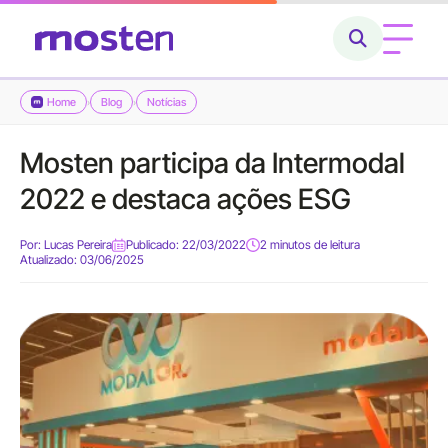
Home
Blog
Notícias
›
›
Home
Mosten participa da Intermodal
Conheça a Mosten
2022 e destaca ações ESG
O que fazemos
Por:
Lucas Pereira
Publicado: 22/03/2022
2 minutos de leitura
Atualizado: 03/06/2025
Cases
Carreiras
Blog