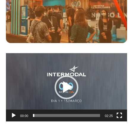
Tocador
de
vídeo
00:00
02:25