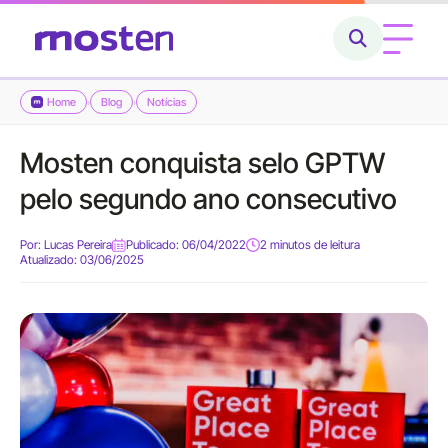
Home
Blog
Notícias
›
›
Home
Mosten conquista selo GPTW
Conheça a Mosten
pelo segundo ano consecutivo
O que fazemos
Por:
Lucas Pereira
Publicado: 06/04/2022
2 minutos de leitura
Atualizado: 03/06/2025
Cases
Carreiras
Blog