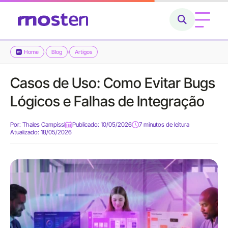
Home
Blog
Artigos
›
›
Home
Casos de Uso: Como Evitar Bugs
Conheça a Mosten
Lógicos e Falhas de Integração
O que fazemos
Por:
Thales Campissi
Publicado: 10/05/2026
7 minutos de leitura
Atualizado: 18/05/2026
Cases
Carreiras
Blog