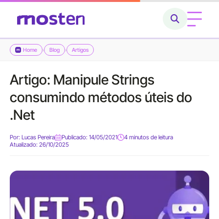
Home
Blog
Artigos
›
›
Home
Artigo: Manipule Strings
Conheça a Mosten
consumindo métodos úteis do
O que fazemos
.Net
Cases
Por:
Lucas Pereira
Publicado: 14/05/2021
4 minutos de leitura
Atualizado: 26/10/2025
Carreiras
Blog