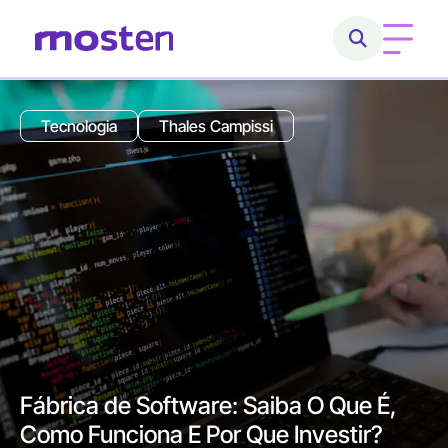
Home
Tecnologia
Thales Campissi
Conheça a Mosten
O que fazemos
Cases
Carreiras
Blog
Banco de Dados Relacional: Como
Utilizar?