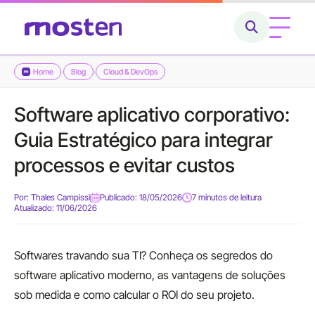
Home
Blog
Cloud & DevOps
›
›
Home
Software aplicativo corporativo:
Conheça a Mosten
Guia Estratégico para integrar
O que fazemos
processos e evitar custos
Cases
Por:
Thales Campissi
Publicado: 18/05/2026
7 minutos de leitura
Atualizado: 11/06/2026
Carreiras
Softwares travando sua TI? Conheça os segredos do
Blog
software aplicativo moderno, as vantagens de soluções
sob medida e como calcular o ROI do seu projeto.