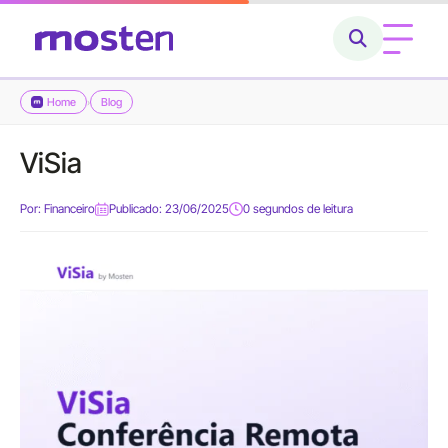
Home
Blog
›
Home
ViSia
Conheça a Mosten
Por:
Financeiro
Publicado: 23/06/2025
0 segundos de leitura
O que fazemos
Cases
Carreiras
Blog