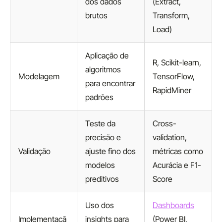
dos dados
(Extract,
brutos
Transform,
Load)
Aplicação de
R, Scikit-learn,
algoritmos
Modelagem
TensorFlow,
para encontrar
RapidMiner
padrões
Teste da
Cross-
precisão e
validation,
Validação
ajuste fino dos
métricas como
modelos
Acurácia e F1-
preditivos
Score
Uso dos
Dashboards
Implementaçã
insights para
(Power BI,