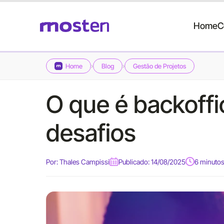
Home
C
›
›
Home
Blog
Gestão de Projetos
O que é backoffi
desafios
Por:
Thales Campissi
Publicado: 14/08/2025
6 minutos 