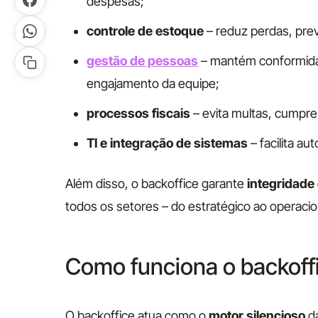
despesas;
controle de estoque
– reduz perdas, prev
gestão de pessoas
– mantém conformidade
engajamento da equipe;
processos fiscais
– evita multas, cumpre
TI e integração de sistemas
– facilita au
Além disso, o backoffice garante
integridade
todos os setores – do estratégico ao operacion
Como funciona o backoff
O backoffice atua como o
motor silencioso
da