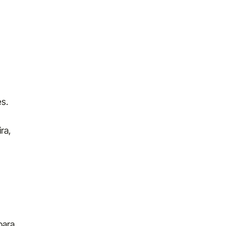
es.
ra,
para