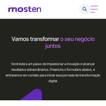
Home
Vamos transformar
o seu negócio
Conheça a Mosten
juntos
O que fazemos
Você está a um passo de impulsionar a inovação e alcançar
Cases
resultados extraordinários.
Preencha o formulário abaixo, e
entraremos em contato para iniciar essa jornada de transformação
Carreiras
digital.
Blog